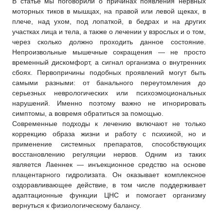
В статье мы поговорили о причинах появления нервных
моторных тиков в мышцах, на правой или левой щеках, в
плече, над ухом, под лопаткой, в бедрах и на других
участках лица и тела, а также о лечении у взрослых и о том,
через сколько должно проходить данное состояние.
Непроизвольные мышечные сокращения — не просто
временный дискомфорт, а сигнал организма о внутренних
сбоях. Первопричины подобных проявлений могут быть
самыми разными: от банального переутомления до
серьезных неврологических или психоэмоциональных
нарушений. Именно поэтому важно не игнорировать
симптомы, а вовремя обратиться за помощью.
Современные подходы к лечению включают не только
коррекцию образа жизни и работу с психикой, но и
применение системных препаратов, способствующих
восстановлению регуляции нервов. Одним из таких
является Лаеннек — инъекционное средство на основе
плацентарного гидролизата. Он оказывает комплексное
оздоравливающее действие, в том числе поддерживает
адаптационные функции ЦНС и помогает организму
вернуться к физиологическому балансу.