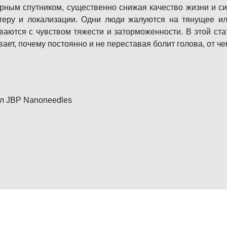
ярным спутником, существенно снижая качество жизни и с
ктеру и локализации. Одни люди жалуются на тянущее и
ваются с чувством тяжести и заторможенности. В этой ст
вает, почему постоянно и не переставая болит голова, от че
л JBP Nanoneedles