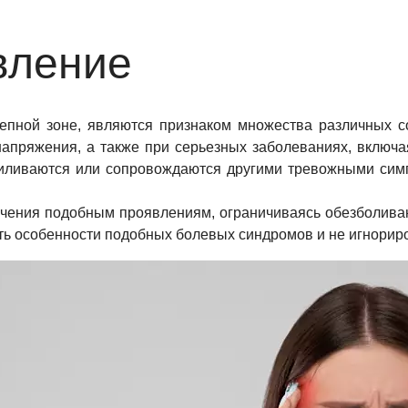
вление
пной зоне, являются признаком множества различных со
напряжения, а также при серьезных заболеваниях, включа
силиваются или сопровождаются другими тревожными симп
начения подобным проявлениям, ограничиваясь обезболива
ить особенности подобных болевых синдромов и не игнори