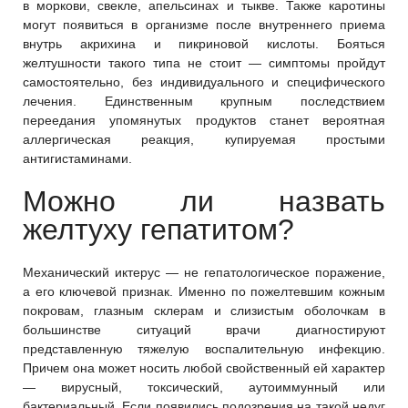
в моркови, свекле, апельсинах и тыкве. Также каротины
могут появиться в организме после внутреннего приема
внутрь акрихина и пикриновой кислоты. Бояться
желтушности такого типа не стоит — симптомы пройдут
самостоятельно, без индивидуального и специфического
лечения. Единственным крупным последствием
переедания упомянутых продуктов станет вероятная
аллергическая реакция, купируемая простыми
антигистаминами.
Можно ли назвать
желтуху гепатитом?
Механический иктерус — не гепатологическое поражение,
а его ключевой признак. Именно по пожелтевшим кожным
покровам, глазным склерам и слизистым оболочкам в
большинстве ситуаций врачи диагностируют
представленную тяжелую воспалительную инфекцию.
Причем она может носить любой свойственный ей характер
— вирусный, токсический, аутоиммунный или
бактериальный. Если появились подозрения на такой недуг