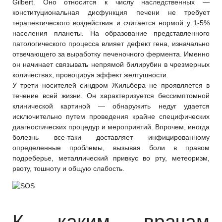
Gilbert. Оно относится к числу наследственных —
конституциональная дисфункция печени не требует
терапевтического воздействия и считается нормой у 1-5%
населения планеты. На образование представленного
патологического процесса влияет дефект гена, изначально
отвечающего за выработку печеночного фермента. Именно
он начинает связывать непрямой билирубин в чрезмерных
количествах, провоцируя эффект желтушности.
У трети носителей синдром Жильбера не проявляется в
течение всей жизни. Он характеризуется бессимптомной
клинической картиной — обнаружить недуг удается
исключительно путем проведения крайне специфических
диагностических процедур и мероприятий. Впрочем, иногда
болезнь все-таки доставляет инфицированному
определенные проблемы, вызывая боли в правом
подреберье, металлический привкус во рту, метеоризм,
рвоту, тошноту и общую слабость.
К каким врачам