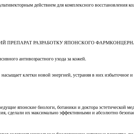
ьтивекторным действием для комплексного восстановления ко
РЕПАРАТ РАЗРАБОТКУ ЯПОНСКОГО ФАРМКОНЦЕРНА JA
ивного антивозрастного ухода за кожей.
, насыщает клетки новой энергией, устраняя в них избыточное и
дущие японские биологи, ботаники и доктора эстетической м
я, сделали их максимально эффективными и абсолютно безопас