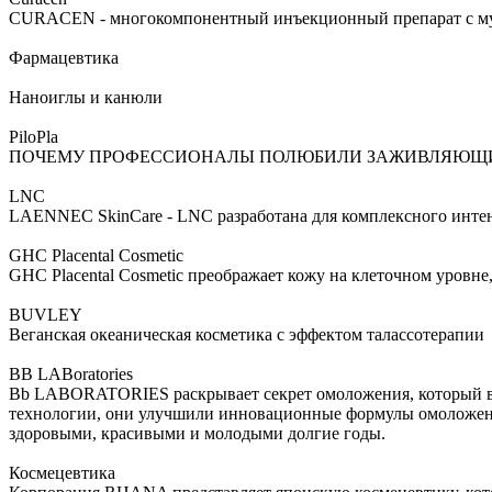
CURACEN - многокомпонентный инъекционный препарат с мул
Фармацевтика
Наноиглы и канюли
PiloPla
ПОЧЕМУ ПРОФЕССИОНАЛЫ ПОЛЮБИЛИ ЗАЖИВЛЯЮЩИЙ П
LNC
LAENNEC SkinCare - LNC разработана для комплексного интенс
GHC Placental Cosmetic
GHC Placental Cosmetic преображает кожу на клеточном уровне
BUVLEY
Веганская океаническая косметика с эффектом талассотерапии
BB LABoratories
Bb LABORATORIES раскрывает секрет омоложения, который ве
технологии, они улучшили инновационные формулы омоложени
здоровыми, красивыми и молодыми долгие годы.
Космецевтика