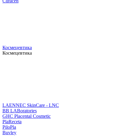
Curacen
Космецевтика
Космецевтика
LAENNEC SkinCare - LNC
BB LABoratories
GHC Placental Cosmetic
PlaReceta
PiloPla
Buvley