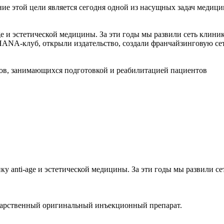
ние этой цели является сегодня одной из насущных задач медици
e и эстетической медицины. За эти годы мы развили сеть клин
RHANA-клуб, открыли издательство, создали франчайзинговую с
огов, занимающихся подготовкой и реабилитацией пациентов
у anti-age и эстетической медицины. За эти годы мы развили с
екарственный оригинальный инъекционный препарат.