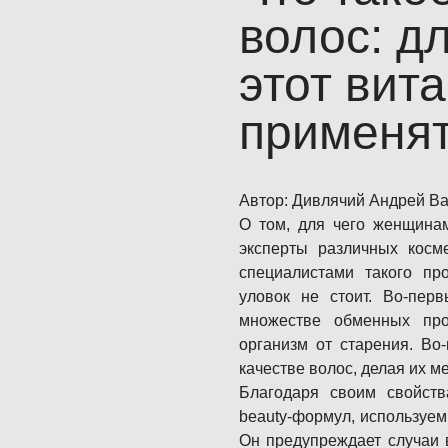
волос: д
этот вита
применя
Автор: Дивлячий Андрей В
О том, для чего женщина
эксперты различных косм
специалистами такого п
уловок не стоит. Во-пер
множестве обменных про
организм от старения. Во
качестве волос, делая их м
Благодаря своим свойств
beauty-формул, используем
Он предупреждает случаи 