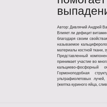
выпаден
Автор: Дивлячий Андрей В
Влияет ли дефицит витамин
благодаря своим свойства
называемое кальциферолом
материалы костной ткани, з
Представленный компоне
принимает участие во мног
кальциево-фосфорный 
Гормоноподобная стру
ультрафиолетовых лучей
(желтка куриного яйца, слив