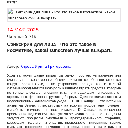
вреде.
14 МАЯ 2025
Читателей: 715
Санкскрин для лица - что это такое в
косметике, какой sunscreen лучше выбрать
Автор:
Кирова Ирина Григорьевна
Уход за кожей давно вышел за рамки простого увлажнения или
очищения — современные бьюти-привычки все больше строятся
вокруг профилактики, а не устранения последствий. И в этой
системе координат главную роль начинают играть средства, которые
не только улучшают внешний вид, но и защищают эпидермис от
агрессивных факторов окружающей среды. Один из самых важных и
недооцененных компонентов ухода — СПФ. Солнце — это источник
жизни на Земле, и, воздействуя на кожный покров, оно помогает
выработке важного для нее витамина D. Однако долгосрочное
пребывание под солнечными лучами безусловно принесет вред. Они
запускают процессы окисления и преждевременного старения,
разрушают коллаген и эластин, провоцируют гиперпигментацию,
вызывают состояние перманентного дермального воспалительного