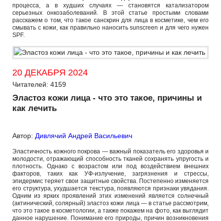
процесса, а в худших случаях — становятся катализатором
серьезных онкозаболеваний. В этой статье простыми словами
расскажем о том, что такое санскрин для лица в косметике, чем его
смывать с кожи, как правильно наносить sunscreen и для чего нужен
SPF.
20 ДЕКАБРЯ 2024
Читателей: 4159
Эластоз кожи лица - что это такое, причины и
как лечить
Автор:
Дивлячий Андрей Васильевич
Эластичность кожного покрова — важный показатель его здоровья и
молодости, отражающий способность тканей сохранять упругость и
плотность. Однако с возрастом или под воздействием внешних
факторов, таких как УФ-излучение, загрязнения и стрессы,
эпидермис теряет свои защитные свойства. Постепенно изменяется
его структура, ухудшается текстура, появляются признаки увядания.
Одним из ярких проявлений этих изменений является солнечный
(актинический, солярный) эластоз кожи лица — в статье рассмотрим,
что это такое в косметологии, а также покажем на фото, как выглядит
данное нарушение. Понимание его природы, причин возникновения