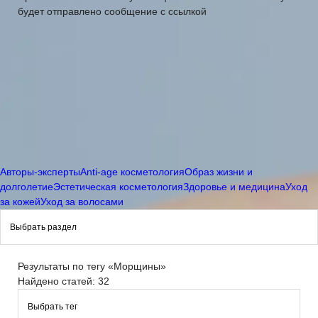
будет отправлено сообщение с ссылкой
Авторы-эксперты
Anti-age косметология
Образ жизни и
долголетие
Эстетическая косметология
Здоровье и медицина
Уход
за кожей
Уход за волосами
Результаты по тегу «Морщины»
Найдено статей: 32