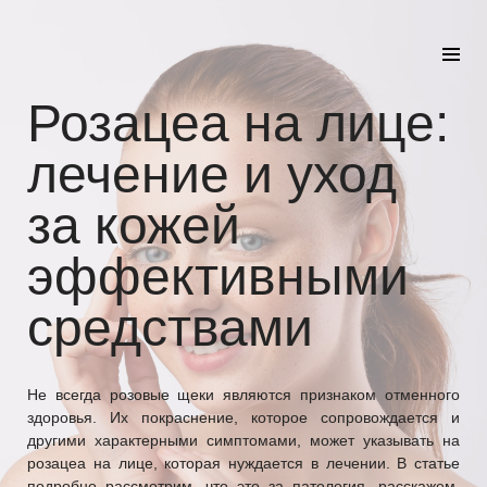
Розацеа на лице:
лечение и уход
за кожей
эффективными
средствами
Не всегда розовые щеки являются признаком отменного
здоровья. Их покраснение, которое сопровождается и
другими характерными симптомами, может указывать на
розацеа на лице, которая нуждается в лечении. В статье
подробно рассмотрим, что это за патология, расскажем,