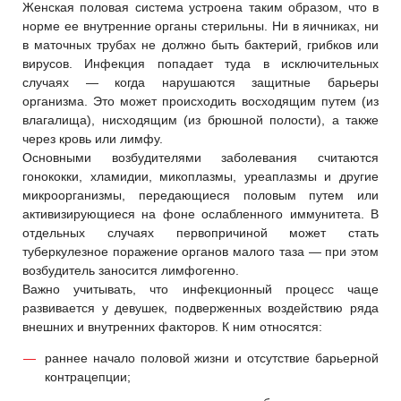
Женская половая система устроена таким образом, что в
норме ее внутренние органы стерильны. Ни в яичниках, ни
в маточных трубах не должно быть бактерий, грибков или
вирусов. Инфекция попадает туда в исключительных
случаях — когда нарушаются защитные барьеры
организма. Это может происходить восходящим путем (из
влагалища), нисходящим (из брюшной полости), а также
через кровь или лимфу.
Основными возбудителями заболевания считаются
гонококки, хламидии, микоплазмы, уреаплазмы и другие
микроорганизмы, передающиеся половым путем или
активизирующиеся на фоне ослабленного иммунитета. В
отдельных случаях первопричиной может стать
туберкулезное поражение органов малого таза — при этом
возбудитель заносится лимфогенно.
Важно учитывать, что инфекционный процесс чаще
развивается у девушек, подверженных воздействию ряда
внешних и внутренних факторов. К ним относятся:
раннее начало половой жизни и отсутствие барьерной
контрацепции;