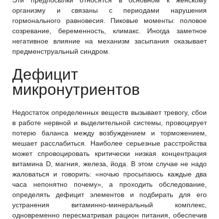
Эти предпосылки относятся в основном к женскому
организму и связаны с периодами нарушения
гормонального равновесия. Пиковые моменты: половое
созревание, беременность, климакс. Иногда заметное
негативное влияние на механизм засыпания оказывает
предменструальный синдром.
Дефицит
микронутриентов
Недостаток определенных веществ вызывает тревогу, сбои
в работе нервной и выделительной системы, провоцирует
потерю баланса между возбуждением и торможением,
мешает расслабиться. Наиболее серьезные расстройства
может спровоцировать критически низкая концентрация
витамина D, магния, железа, йода. В этом случае не надо
жаловаться и говорить: «ночью просыпаюсь каждые два
часа непонятно почему», а проходить обследование,
определять дефицит элементов и подбирать для его
устранения витаминно-минеральный комплекс,
одновременно пересматривая рацион питания, обеспечив