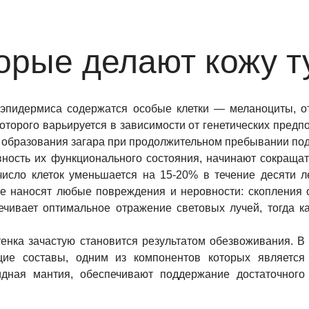
орые делают кожу т
 эпидермиса содержатся особые клетки — меланоциты, о
которого варьируется в зависимости от генетических предп
ть образования загара при продолжительном пребывании по
вность их функционального состояния, начинают сокращат
 число клеток уменьшается на 15-20% в течение десяти 
же наносят любые повреждения и неровности: скопления
ечивает оптимальное отражение световых лучей, тогда к
енка зачастую становится результатом обезвоживания. 
ие составы, одним из компонентов которых является 
дная мантия, обеспечивают поддержание достаточного 