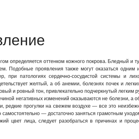
вление
гом определяется оттенком кожного покрова. Бледный и т
ием. Подобные проявления также могут оказаться одним
ер, при патологиях сердечно-сосудистой системы и лих
етельствует желтый, а об анемии, болезнях почек и лег
ровый и ровный тон, привлекательно подчеркнутый легким 
ичиной негативных изменений оказываются не болезни, а о
и, редкие прогулки на свежем воздухе — все это неизбежн
 самостоятельно — достаточно заняться грамотным уходом
ежий цвет лица, следует разобраться в причинах и проц