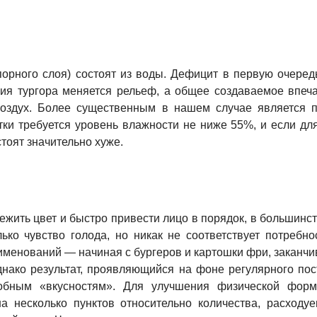
порного слоя) состоят из воды. Дефицит в первую очер
ния тургора меняется рельеф, а общее создаваемое впеча
оздух. Более существенным в нашем случае является п
ки требуется уровень влажности не ниже 55%, и если для
тоят значительно хуже.
ежить цвет и быстро привести лицо в порядок, в большинст
ько чувство голода, но никак не соответствует потребно
именований — начиная с бургеров и картошки фри, заканч
днако результат, проявляющийся на фоне регулярного по
добным «вкусностям». Для улучшения физической форм
на несколько пунктов относительно количества, расходу