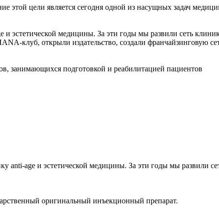
ние этой цели является сегодня одной из насущных задач медици
e и эстетической медицины. За эти годы мы развили сеть клин
RHANA-клуб, открыли издательство, создали франчайзинговую с
огов, занимающихся подготовкой и реабилитацией пациентов
у anti-age и эстетической медицины. За эти годы мы развили с
екарственный оригинальный инъекционный препарат.