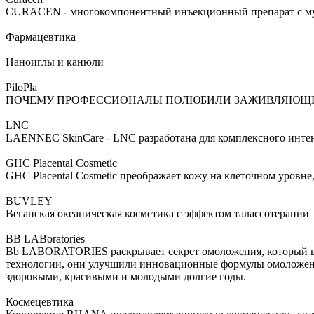
CURACEN - многокомпонентный инъекционный препарат с мул
Фармацевтика
Наноиглы и канюли
PiloPla
ПОЧЕМУ ПРОФЕССИОНАЛЫ ПОЛЮБИЛИ ЗАЖИВЛЯЮЩИЙ П
LNC
LAENNEC SkinCare - LNC разработана для комплексного интенс
GHC Placental Cosmetic
GHC Placental Cosmetic преображает кожу на клеточном уровне
BUVLEY
Веганская океаническая косметика с эффектом талассотерапии
BB LABoratories
Bb LABORATORIES раскрывает секрет омоложения, который ве
технологии, они улучшили инновационные формулы омоложени
здоровыми, красивыми и молодыми долгие годы.
Космецевтика