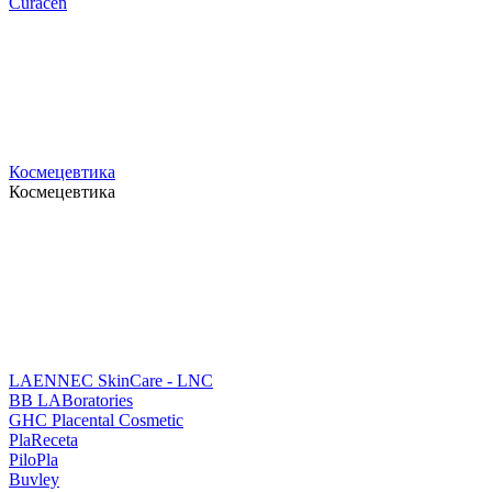
Curacen
Космецевтика
Космецевтика
LAENNEC SkinCare - LNC
BB LABoratories
GHC Placental Cosmetic
PlaReceta
PiloPla
Buvley