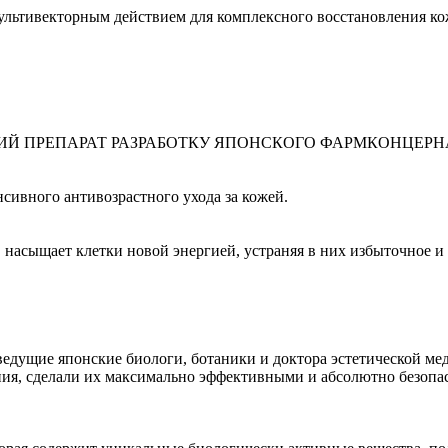
ьтивекторным действием для комплексного восстановления ко
РЕПАРАТ РАЗРАБОТКУ ЯПОНСКОГО ФАРМКОНЦЕРНА JA
ивного антивозрастного ухода за кожей.
, насыщает клетки новой энергией, устраняя в них избыточное и
дущие японские биологи, ботаники и доктора эстетической м
я, сделали их максимально эффективными и абсолютно безопас