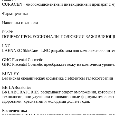
CURACEN - многокомпонентный инъекционный препарат с мул
Фармацевтика
Наноиглы и канюли
PiloPla
ПОЧЕМУ ПРОФЕССИОНАЛЫ ПОЛЮБИЛИ ЗАЖИВЛЯЮЩИЙ П
LNC
LAENNEC SkinCare - LNC разработана для комплексного интенс
GHC Placental Cosmetic
GHC Placental Cosmetic преображает кожу на клеточном уровне
BUVLEY
Веганская океаническая косметика с эффектом талассотерапии
BB LABoratories
Bb LABORATORIES раскрывает секрет омоложения, который ве
технологии, они улучшили инновационные формулы омоложени
здоровыми, красивыми и молодыми долгие годы.
Космецевтика