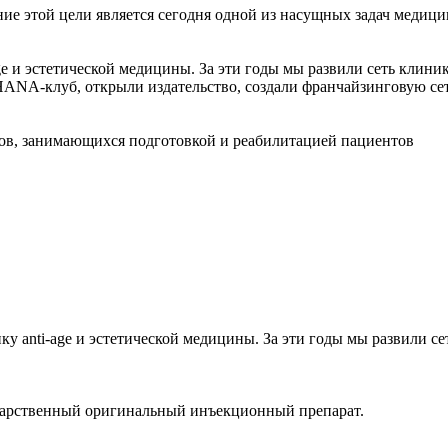
ние этой цели является сегодня одной из насущных задач медици
e и эстетической медицины. За эти годы мы развили сеть клин
RHANA-клуб, открыли издательство, создали франчайзинговую с
огов, занимающихся подготовкой и реабилитацией пациентов
у anti-age и эстетической медицины. За эти годы мы развили с
екарственный оригинальный инъекционный препарат.