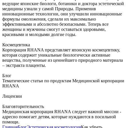
ведущие японские биологи, ботаники и доктора эстетической
медицины узнали у самой Природы. Применив
инновационные технологии, они улучшили инновационные
формулы омоложения, сделали их максимально
эффективными и абсолютно безопасными. Теперь все
женщины и мужчины смогут оставаться здоровыми,
красивыми и молодыми долгие годы.
Космецевтика
Корпорация RHANA представляет японскую космецевтику,
которая содержит уникальные биологически активные
вещества, полученные из ценнейшего природного материала
– экстракта плаценты.
Блог
Тематические статьи по продуктам Медицинской корпорации
RHANA
Лицензии
Благовторительность
Медицинская корпорация RHANA следует важной миссии -
адресно помогает детям, которые нуждаются в посильной
помощи.
Главная
Блог
Эстетическая косметология
Как убрать