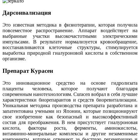
Дарсонвализация
Это известная методика в физиотерапии, которая получила
повсеместное распространение. Аппарат воздействует на
выбранные участки высокочастотными электрическими
импульсами. В результате нормализуется кровообращение,
восстанавливаются клеточные структуры, стимулируется
выработка природной гиалуроновой кислоты в собственном
организме.
Препарат Курасен
Это инновационное средство на основе гидролизата
плаценты человека, которое получают благодаря
современным нанотехнологиям. Curacen вобрал в себя лучшие
характеристики биорепарантов и средств биоревитализации.
Уникальная методика производства препарата разработана и
запатентована учеными из Японии, которые позиционируют
свое изобретение как безопасный и высокоэффективный
состав для преображения. В нем присутствует гиалуроновая
кислота, факторы роста, ферменты, аминокислоты,
витаминно-минеральные комплексы и другие незаменимые
компоненты, которые отвечают за быструю регенерацию и