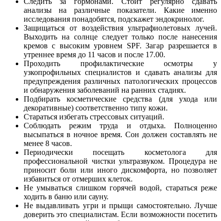
Следить за гормонами. Стоит регулярно сдавать
анализы на различные показатели. Какие именно
исследования понадобятся, подскажет эндокринолог.
Защищаться от воздействия ультрафиолетовых лучей.
Выходить на солнце следует только после нанесения
кремов с высоким уровнем SPF. Загар разрешается в
утреннее время до 11 часов и после 17.00.
Проходить профилактические осмотры у
узкопрофильных специалистов и сдавать анализы для
предупреждения различных патологических процессов
и обнаружения заболеваний на ранних стадиях.
Подбирать косметические средства (для ухода или
декоративные) соответственно типу кожи.
Стараться избегать стрессовых ситуаций.
Соблюдать режим труда и отдыха. Полноценно
высыпаться в ночное время. Сон должен составлять не
менее 8 часов.
Периодически посещать косметолога для
профессиональной чистки ультразвуком. Процедура не
приносит боли или иного дискомфорта, но позволяет
избавиться от отмерших клеток.
Не умываться слишком горячей водой, стараться реже
ходить в баню или сауну.
Не выдавливать угри и прыщи самостоятельно. Лучше
доверить это специалистам. Если возможности посетить