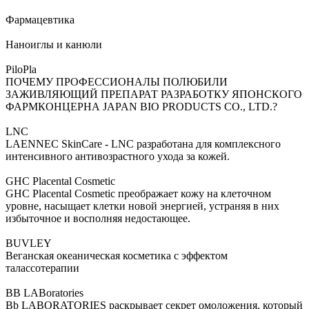
Фармацевтика
Наноиглы и канюли
PiloPla
ПОЧЕМУ ПРОФЕССИОНАЛЫ ПОЛЮБИЛИ
ЗАЖИВЛЯЮЩИЙ ПРЕПАРАТ РАЗРАБОТКУ ЯПОНСКОГО
ФАРМКОНЦЕРНА JAPAN BIO PRODUCTS CO., LTD.?
LNC
LAENNEC SkinCare - LNC разработана для комплексного
интенсивного антивозрастного ухода за кожей.
GHC Placental Cosmetic
GHC Placental Cosmetic преображает кожу на клеточном
уровне, насыщает клетки новой энергией, устраняя в них
избыточное и восполняя недостающее.
BUVLEY
Веганская океаническая косметика с эффектом
талассотерапии
BB LABoratories
Bb LABORATORIES раскрывает секрет омоложения, который